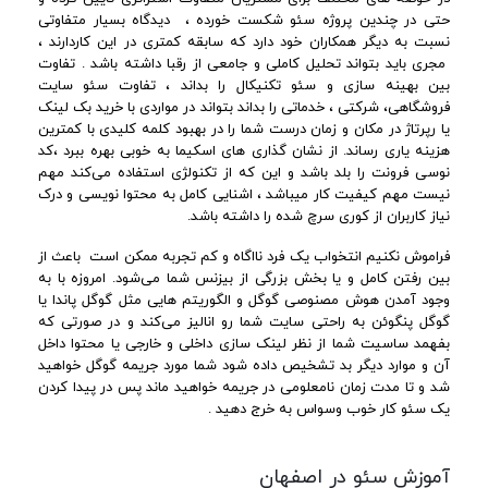
حتی در چندین پروژه سئو شکست خورده ، دیدگاه بسیار متفاوتی
نسبت به دیگر همکاران خود دارد که سابقه کمتری در این کاردارند ،
مجری باید بتواند تحلیل کاملی و جامعی از رقبا داشته باشد . تفاوت
بین بهینه سازی و سئو تکنیکال را بداند ، تفاوت سئو سایت
فروشگاهی، شرکتی ، خدماتی را بداند بتواند در مواردی با خرید بک لینک
یا رپرتاژ در مکان و زمان درست شما را در بهبود کلمه کلیدی با کمترین
هزینه یاری رساند. از نشان گذاری های اسکیما به خوبی بهره ببرد ،کد
نوسی فرونت را بلد باشد و این که از تکنولژی استفاده می‌کند مهم
نیست مهم کیفیت کار میباشد ، اشنایی کامل به محتوا نویسی و درک
نیاز کاربران از کوری سرچ شده را داشته باشد.
فراموش نکنیم انتخواب یک فرد نااگاه و کم تجربه ممکن است باعث از
بین رفتن کامل و یا بخش بزرگی از بیزنس شما می‌شود. امروزه با به
وجود آمدن هوش مصنوصی گوگل و الگوریتم هایی مثل گوگل پاندا یا
گوگل پنگوئن به راحتی سایت شما رو انالیز می‌کند و در صورتی که
بفهمد ساسیت شما از نظر لینک سازی داخلی و خارجی یا محتوا داخل
آن و موارد دیگر بد تشخیص داده شود شما مورد جریمه گوگل خواهید
شد و تا مدت زمان نامعلومی در جریمه خواهید ماند پس در پیدا کردن
یک سئو کار خوب وسواس به خرج دهید .
آموزش سئو در اصفهان