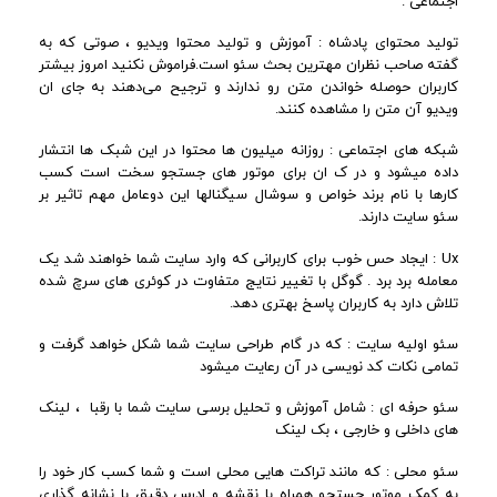
اجتماعی .
تولید محتوای پادشاه : آموزش و تولید محتوا ویدیو ، صوتی که به
گفته صاحب نظران مهترین بحث سئو است.فراموش نکنید امروز بیشتر
کاربران حوصله خواندن متن رو ندارند و ترجیح می‌دهند به جای ان
ویدیو آن متن را مشاهده کنند.
شبکه های اجتماعی : روزانه میلیون ها محتوا در این شبک ها انتشار
داده میشود و در ک ان برای موتور های جستجو سخت است کسب
کارها با نام برند خواص و سوشال سیگنالها این دوعامل مهم تاثیر بر
سئو سایت دارند.
Ux : ایجاد حس خوب برای کاربرانی که وارد سایت شما خواهند شد یک
معامله برد برد . گوگل با تغییر نتایج متفاوت در کوئری های سرچ شده
تلاش دارد به کاربران پاسخ بهتری دهد.
سئو اولیه سایت : که در گام طراحی سایت شما شکل خواهد گرفت و
تمامی نکات کد نویسی در آن رعایت میشود
سئو حرفه ای : شامل آموزش و تحلیل برسی سایت شما با رقبا ، لینک
های داخلی و خارجی ، بک لینک
سئو محلی : که مانند تراکت هایی محلی است و شما کسب کار خود را
به کمک موتور جستجو همراه با نقشه و ادرس دقیق با نشانه گذاری