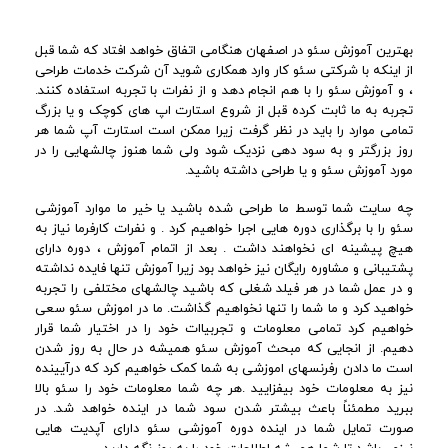
بهترین آموزش سئو در اصفهان هنگامی اتفاق خواهد افتاد که شما قبل
از اینکه با شرکتی سئو کار وارد همکاری شوید آن شرکت خدمات طراحی
، و آموزش سئو را با هم انجام دهد و از نفرات با تجربه استفاده کنند.
تجربه به ما ثابت کرده قبل از شروع استارت اپ های کوچک و یا بزرگ
تمامی موارد را باید در نظر گرفت زیرا ممکن است استارت آپ شما هر
روز بزرگتر و به سود دهی نزدیک شود ولی شما هنوز چالشهایی را در
مورد آموزش سئو و یا طراحی داشته باشید.
چه سایت شما توسط ما طراحی شده باشید یا خیر ما موارد آموزشی
سئو را با برگذاری دوره هایی اجرا خواهیم کرد . و نفرات کارفرما نیاز به
هیچ پیشینه ای نخواهند داشت . بعد از اتمام آموزش ، دوره دارای
پشتیبانی و مشاوره رایگان نیز خواهد بود زیرا آموزش تنها فایده نداشته
و در عمل شما در هر فیلد شغلی که باشید چالشهای مختلفی را تجربه
خواهید کرد و ما شما را تنها نخواهیم گذاشت. ما در اموزش سئو سعی
خواهیم کرد تمامی معلومات و تجربیاات خود را در اختیار شما قرار
دهیم. از انجایی که مبحث آموزش سئو همیشه در حال به روز شدن
است ما دادن رفرنسهای اموزشی به شما کمک خواهیم کرد که درآیینده
نیز به معلومات خود بیفزایید .هر چه شما معلومات خود را سئو بالا
ببرید مطمئناً باعث بیشتر شدن سود شما در اینده خواهد شد. در
صورت تمایل شما در اینده دوره آموزشی سئو دارای آپدیت هایی