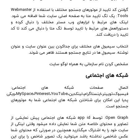
گرفتن کد تایید از موتورهای جستجو مختلف با استفاده از Webmaster
Tools: یک تگ تایید متا به صفحه اصلی سایت شما اضافه می شود.
لینک های مرتبط با ابزارهای وب مستر مختلف را دنبال کرده و
دستورالعمل های مرتبط با تایید توسط تگ متا را دنبال می کند تا کد
تایید را دریافت کند.
انتخاب سیمبول های مختلف برای جداکردن بین عنوان سایت و عنوان
نوشته. سیمبول ها در نتایج جستجو هستند ظاهر می شوند.
مشخص کردن نام سازمانی به همراه لوگو سایت
شبکه های اجتماعی
اتصال صفحات شبکه های اجتماعی:
فیسبوک،توییتر،اینستاگرام،لینکدین،MySpace،Pinterest،YouTube،ویکی
پدیا این امکان برای شناختن شبکه های اجتماعی شما به موتورهای
جستجو است.
Open Graph: توسط app id شبکه های اجتماعی پیش نمایشی از
تصاویر و محتوای خلاصه متن شما نمایش داده میشود وقتی لینکی از
سایت خود را به اشتراک میگذارید همچنین در صورتی که محتوای شما
عکس شاخصی نداشته باشد میتوانید یک تصویر شاخص را برای این