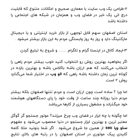
2-طراحی یک وب سایت با معماری صحیح و امکانات متنوع که قابلیت
درج انی یک خبر در فضای وب و همزمان در شبکه های اجتماعی را
داشته باشد
استان اصفهان سهم قابل توجهی از بازار خرید اینترنتی و یا دیجیتال
مارکتینگ دارد و روز به روز وابستگی مردم به این بازار بیشتر میشود .
3-ایجاد کانال در اینستا گرام و تلگرام …… و شروع به تبلیغ کردن
اگر بخواهید بهترین روش رو انتخواب کنید خوب بیشتر مردم راهی را
انتخاب می‌کنند که هم ارزان باشه باکلاس باشه و بهترین بازده در
کوتاه ترین زمان داشته باشه راهی که
الو وب
در اختیار شما می‌گذارد
روش 2 است.
اما چرا ؟ ساده است چون ارزان است و مردم نتنها اصفهان بلکه بیشتر
مردم دنیا روزانه چند ساعت از وقت خود را پای دستگاههای هوشمند
خود میگذراند و مشغول بسیاری از کارها می‌باشد
اما چگونه با چه ابزار در فضای وب چرخ میزنند؟ موتور جستجو گر گوگل
معتبر ترین و بهترین ابزار جستجو در دنیا محصوب می‌شود و مفهوم
سئو ویا seo
از همین جا شروع می‌شود . اگر شما بتونید مثلا کلمه
کلیدی پیک موتوری در استان اصفهان را در رتبه های بالای نتایج