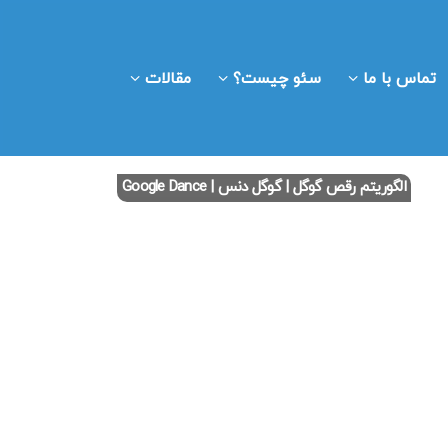
تماس با ما
سئو چیست؟
مقالات
الگوریتم رقص گوگل | گوگل دنس | Google Dance