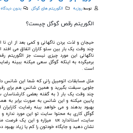
روزبه
الگوریتم های گوگل
بدون ديدگاه
توسط
الگوریتم رقص گوگل چیست؟
حیجان و لذت بردن ناگهانی و کمی بعد از ان نا 
چند وقت یک بار بین سئو کاران اتفاق می افتد ا
ناگهانی این مورد چیزی نیست جز الگوریتم رقص
برمیگرده به اینکه گوگل سعی میکنه ببینه رضای
است .
مثل مسابقات اتومبیل رانی که شما این شانس دا
جلویی سبقت بگیرید و همین شانس هم برای رقیبا
پایین میکنه و این شانس به صورت برابر به همه
بهبود بدهند و می خواهد ببنه رضایت کارابران
گوگل کاری به محتوا سایت تو این مورد نداره و
سایت، استاندارد ux میزاره و این 
نشان دهید و جایگاه خودتون را کم یا زیاد بهبود ده