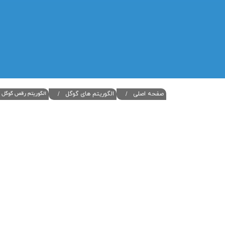
صفحه اصلی
الگوریتم های گوگل
الگوریتم رقص گوگل | گوگل د