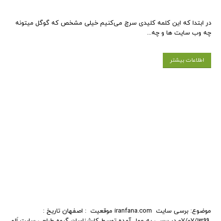
در ابتدا که این کلمه کلیدی سرچ می‌کنیم خیلی مشخص که گوگل میتونه
چه وب سایت ها و چه...
اطلاعات بیشتر
موضوع: برسی سایت iranfana.com موقعیت : اصفهان تاریخ :
07/07/1399 در برسی به عمل آمده توسط کارشناسان گروه طراحی سایت اَلو