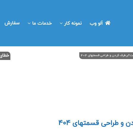
سفارش
اَلو وب
نمونه کار
خدمات ما
خطای404 سایت چیست؟برطرف کردن و طراحی قسمتهای