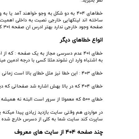
نظر بگیرید.
خطاهای 404 به دو شکل به وجو خواهند آمد 
ساخته اند لینکهایی خارجی نصبت به داخلی اهمیت کم
صفحه وجود خارجی ندارد بهتر ادرس ان صفحه 301 کنید به صفحه مرتبط محصول مرتبت و یا دسته بندی مرتبط ان محصول ریدایرکت کنید.
انواع خطاهای دیگر
خطای 401 عدم دسرسی مجاز به یک صفحه : که
به اشتباه وارد ان نشوند.مثلا کسی با درجه ادمین می
خطای 403 : این خطا نیز مثل خطای بالا است زمانی اتفاق می افتد که کسی حق ورد به این صفحه رو نخواهد داشت.
خطای 404 که در بالا بهش اشاره شد صفحاتی که دیگر وجود ندارند
خطای 500 که معمولا از سرور است البته نه همیشه این خطا مثلا در سایت های وردپرسی زیاد اتفاق می افتد به دلایل تداخل ماژول ها با یک دیگر
در مواردی هم وقتی سایت بازدید زیادی پیدا میکن
ساپرت کند سایت شما به کلی از دسرس خارج شده و 
چند صفحه 404 از سایت های معروف