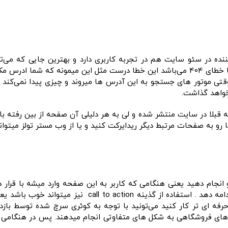
 در سئو سایت هم در تجربه کاربری دارد و بهترین جایی که می‌توا
می‌باشد . یکی از بیشترین خطاهای مهم در سایت ها خطای 404 می‌باشد این خطا درست مث
 میشه خوب حال وقتی موتور های جستجو به این آدرس ها میروند و چیزی پیدا نمی‌ک
خواهد گذاشت.
بلا در سایت منتشر شده و لی به هر دلیلی آن صفحه از بین رفته باشد.
 به صفحات مرتبط دیگر ریدایرکت کنید و یا از وب مستر تولز میتوانی
حات 404 طراحی مناسبی رو انجام دهید یعنی هنگامی که کاربر به این صفحه وارد میش
تشویق کنید که در سایت بماند و به گشت گذارش ادامه دهد .
 حرفه ای تر کار کنید می‌تونید با توجه به کوئری سرچ شده توسط با
 های فروشگاهی به شکل های متفاوتی انجام میدهند. پس در هنگامی ک