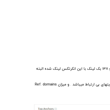
به ترتیب مقدار 6% و 7% از کل بک لینکها جمله بهترین دندانپزشک در اصفهان و بهترین دندانپزشک است به ترتیب 166 و 138 بک لینک با این انکرتکس لینک شده البته
Citation Flow 23 و Trust Flow 0 میباشد دلیل ان هم مشخص است بیشتر بک لینکها در کامنتها و یا بلاگهای و یا در سایتهای بی ارتباط میباشد . و میزان Ref. domains