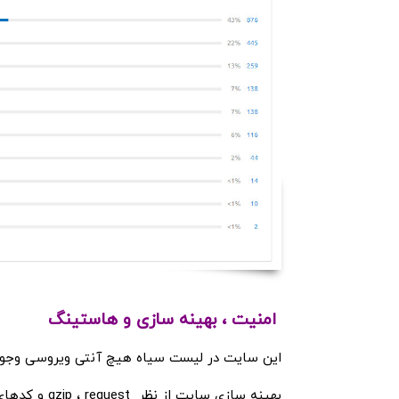
امنیت ، بهینه سازی و هاستینگ
این سایت در لیست سیاه هیچ آنتی ویروسی وجود ندارد و از پروتوک
بهینه سازی سایت از نظر gzip ، request و کدهای html , css , کش مورگر به خوبی بهینه شده