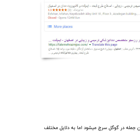
تی نیست و میزان Avg. visit duration تقریبا 0 و Bounce rate نیز 0 است البته این جمله در گوگل سرچ میشود اما به دلایل مختلف