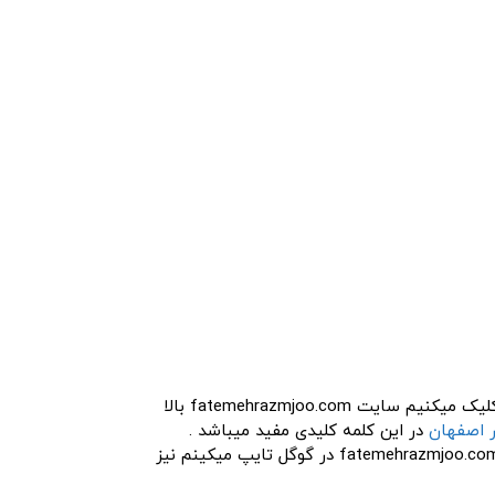
خوب موقعی که جمله بهترین دندانپزشک اصفهان در گوگل تایپ میکنیم در ابتدا نقشه گوگل میبینیم و روی گزینه دوم کلیک میکنیم سایت fatemehrazmjoo.com بالا
 اصفهان
در این کلمه کلیدی مفید میباشد .
مطابق شکل میبینیم که گوگول بر اساس ip من لیستی از نزدیک ترین و بهترین نتیجه به من نشان میدهد و وقتی جمله fatemehrazmjoo.com در گوگل تایپ میکینم نیز