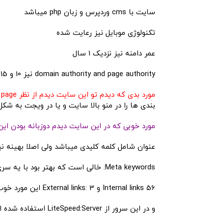
سایت با cms وردپرس و زبان php میباشد
تکنولوژی موبایل نیز رعایت شده
عمر دامنه نیز نزدیک 1 سال
domain authority and page authority نیز 10 و 15 میباشد که با توجه به عمر سایت عادی است
مورد بدی که دیدم تو این سایت دیدم از نظر one page
بندی ها را در منو بالا سایت و یا در ویجت به شک
مورد خوبی که در این سایت دیدم دوزبانه بودن ا
عنوان شامل کلمه کلیدی میباشد ولی اصلا بهینه 
Meta keywords: خالی است که بهتر بود با یه سری از کلامات بهینه سازی میشد
Internal links 56 و
External links: 3 این مورد خوب است البته پیشنهاد میکنم لینکهای خارجی بیشتر مربوط به شبکه های اجتماعی خود وب سیات باشد
و در این سرور از
Server:
LiteSpeed استفاده شده است