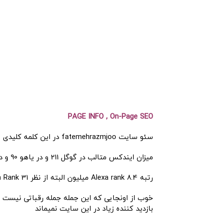
PAGE INFO , On-Page SEO
سئو سایت fatemehrazmjoo در این کلمه کلیدی
میزان ایندکس متالب در گوگل 211 و در یاهو 90 و در بینگ 54 میباشد
رتبه Alexa rank 8.4 میلیون البته از نظر SEMrush Rank 31 میلیون میباشد.
بازدید کننده زیاد در این سایت نمیماند