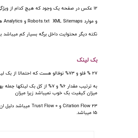
12 عکس در صفحه یک وجود که هیچ کدام از ویژگی alt استفاده نشده که خیلی بد میباشد
و موارد Robots.txt XML Sitemaps و Analytics همگی رعایت شده
نکته دیگر محتوایت داخل برگه بسیار کم میباشد بن
بک لینک
27 % فلو و 73% نوفالو هست که احتمالا از بک لینک ها میباشد میزان نو فالو بودن
میزان کیفیت بک خوب نمیباشد زیرا میزان
15 میباشد.